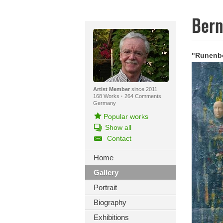
Ber
"Runenbo
Artist Member
since 2011
168 Works
·
264 Comments
Germany
Popular works
Show all
Contact
Home
Gallery
Portrait
Biography
Exhibitions