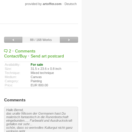
provided by
artoffer.com
·
Deutsch
88 / 168 Works
2
·
Comments
Contact/Buy
·
Send art postcard
Availability:
For sale
Size:
31.5 x 23.6 x 0.8 inch
Technique:
Mixed technique
Medium:
Canvas
Category:
Painting
Price:
EUR 800.00
Comments
Hallo Bernd,
das uralte Wissen der Germanen hast Du
malerisch fantastisch in die Runenbotschaft
eingebunden..... Farbwahl und Ausdruckskraft
gefallen mir sehr...
schön, dass so wertvolles Kulturgut nicht ganz
verloren geht....