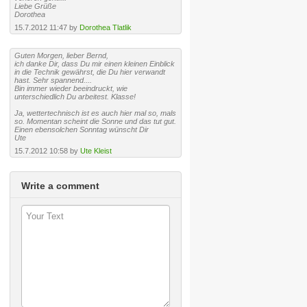
Liebe Grüße
Dorothea
15.7.2012 11:47 by
Dorothea Tlatlik
Guten Morgen, lieber Bernd,
ich danke Dir, dass Du mir einen kleinen Einblick
in die Technik gewährst, die Du hier verwandt
hast. Sehr spannend....
Bin immer wieder beeindruckt, wie
unterschiedlich Du arbeitest. Klasse!
Ja, wettertechnisch ist es auch hier mal so, mals
so. Momentan scheint die Sonne und das tut gut.
Einen ebensolchen Sonntag wünscht Dir
Ute
15.7.2012 10:58 by
Ute Kleist
Write a comment