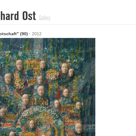
nhard Ost
Gallery
tschaft" (90)
·
2012