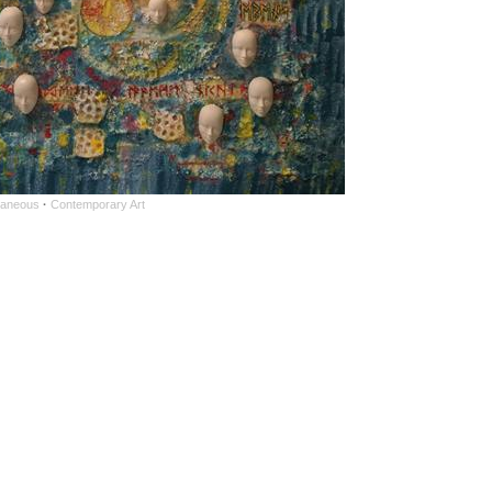
laneous
·
Contemporary Art