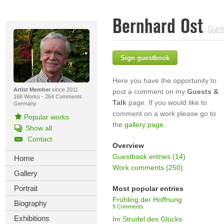
Bernhard Ost
Guest
Sign guestbook
Here you have the opportunity to
Artist Member
since 2011
post a comment on my
Guests &
168 Works
·
264 Comments
Talk
page. If you would like to
Germany
comment on a work please go to
Popular works
the
gallery page
.
Show all
Contact
Overview
Guestbook entries (14)
Home
Work comments (250)
Gallery
Portrait
Most popular entries
Frühling der Hoffnung
Biography
9 Comments
Exhibitions
Im Strudel des Glücks