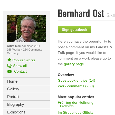
Bernhard Ost
Guest
Sign guestbook
Here you have the opportunity to
Artist Member
since 2011
post a comment on my
Guests &
168 Works
·
264 Comments
Talk
page. If you would like to
Germany
comment on a work please go to
Popular works
the
gallery page
.
Show all
Contact
Overview
Guestbook entries (14)
Home
Work comments (250)
Gallery
Portrait
Most popular entries
Frühling der Hoffnung
Biography
9 Comments
Exhibitions
Im Strudel des Glücks