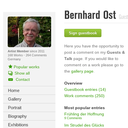
Bernhard Ost
Guest
Sign guestbook
Here you have the opportunity to
Artist Member
since 2011
post a comment on my
Guests &
168 Works
·
264 Comments
Talk
page. If you would like to
Germany
comment on a work please go to
Popular works
the
gallery page
.
Show all
Contact
Overview
Guestbook entries (14)
Home
Work comments (250)
Gallery
Portrait
Most popular entries
Frühling der Hoffnung
Biography
9 Comments
Exhibitions
Im Strudel des Glücks