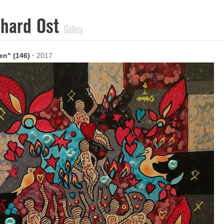
nhard Ost
Gallery
en" (146)
·
2017