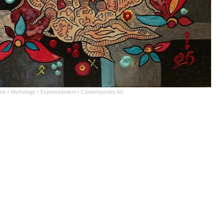
ons
·
Mythology
·
Expressionism
·
Contemporary Art