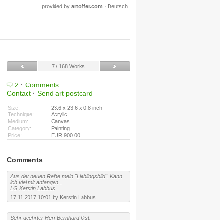
provided by
artoffer.com
·
Deutsch
7 / 168 Works
2
·
Comments
Contact
·
Send art postcard
Size:
23.6 x 23.6 x 0.8 inch
Technique:
Acrylic
Medium:
Canvas
Category:
Painting
Price:
EUR 900.00
Comments
Aus der neuen Reihe mein "Lieblingsbild". Kann
ich viel mit anfangen...
LG Kerstin Labbus
17.11.2017 10:01 by Kerstin Labbus
Sehr geehrter Herr Bernhard Ost.